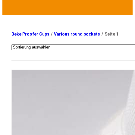
Beke Proofer Cups
/
Various round pockets
/
Seite 1