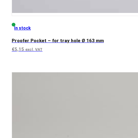
In stock
Proofer Pocket – for tray hole Ø 163 mm
€
5,15
excl. VAT
View product