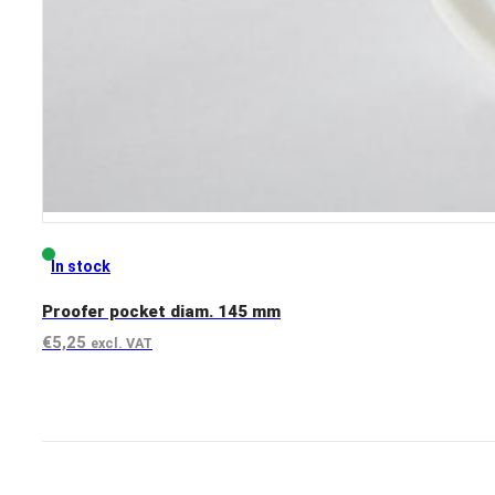
In stock
Proofer pocket diam. 145 mm
€
5,25
excl. VAT
View product