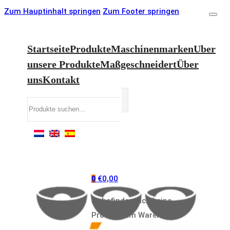
Zum Hauptinhalt springen
Zum Footer springen
Startseite
Produkte
Maschinenmarken
Uber
unsere Produkte
Maßgeschneidert
Über
uns
Kontakt
Suchen
€
0,00
0
Es befinden sich keine
Produkte im Warenkorb.