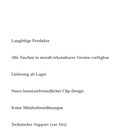
-
for
Erklärung zum Lebensmittelkontakt
Angebot anfordern
tray
hole
Ø
Langlebige Produkte
163
mm
Alle Taschen in metall-erkennbarer Version verfügbar
Menge
Lieferung ab Lager
Neues benutzerfreundliches Clip-Design
Keine Mindestbestellmengen
Technischer Support (vor Ort)