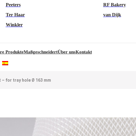
Peeters
RF Bakery
Ter Haar
van Dijk
Winkler
re Produkte
Maßgeschneidert
Über uns
Kontakt
 – for tray hole Ø 163 mm