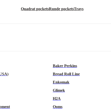
Quadrat pockets
Runde pockets
Trays
Baker Perkins
 USA)
Bread Roll Line
Enkomak
Glimek
H2A
pment
Ooms