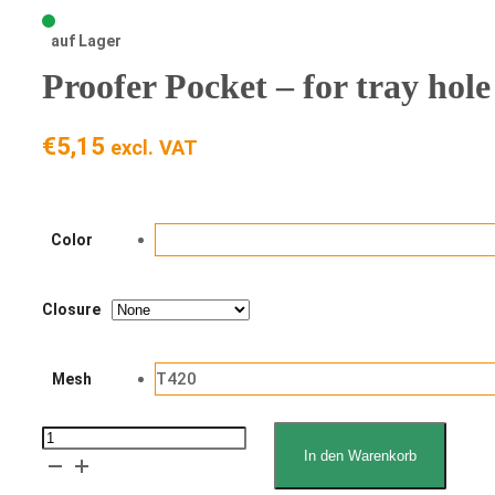
auf Lager
Proofer Pocket – for tray ho
€
5,15
excl. VAT
Color
Closure
T420
Mesh
Proofer
In den Warenkorb
Pocket