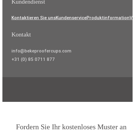
Kundendienst
Kontaktieren Sie uns
Kundenservice
Produktinformation
Ve
Kontakt
info@bekeproofercups.com
+31 (0) 85 0711 877
Fordern Sie Ihr kostenloses Muster an