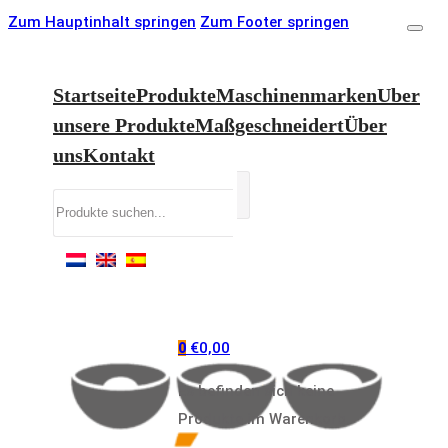
Zum Hauptinhalt springen
Zum Footer springen
Startseite
Produkte
Maschinenmarken
Uber
unsere Produkte
Maßgeschneidert
Über
uns
Kontakt
Suchen
€
0,00
0
Es befinden sich keine
Produkte im Warenkorb.