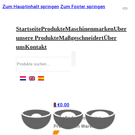
Zum Hauptinhalt springen
Zum Footer springen
Startseite
Produkte
Maschinenmarken
Uber
unsere Produkte
Maßgeschneidert
Über
uns
Kontakt
Suchen
€
0,00
0
Es befinden sich keine
Produkte im Warenkorb.