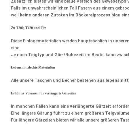
Zusätzlich bieten wir eine blaue Version des Gewebetyps 
Falls im unwahrscheinlichen Fall Fasern aus einem gebro
weil
keine anderen Zutaten im Bäckereiprozess blau sin
Zu T200, T420 und Filz
Diese Einlagematerialien werden hauptsächlich in unseren
sind.
Je nach
Teigtyp
und
Gär-/Ruhezeit
im Beutel kann zwisc
Lebensmittelechte Materialien
Alle unsere Taschen und Becher bestehen aus
lebensmitt
Erhöhtes Volumen für verlängerte Gärzeiten
In manchen Fällen kann eine
verlängerte Gärzeit
erforder
Eine längere Gärung führt zu einem
größeren Teigvolum
Für längere Gärzeiten bieten wir alle unsere größeren Ta