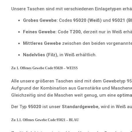
Unsere Taschen sind mit verschiedenen Einlagetypen erhäl
Grobes Gewebe:
Codes
95020 (Weiß)
und
95021 (B
Feines Gewebe:
Code
T200
, derzeit nur in Weiß erhä
Mittleres Gewebe
zwischen den beiden vorgenannt
Nadelvlies (Filz)
, in Weiß erhältlich.
Zu 1. Offenes Gewebe Code 95020 – WEISS
Alle unsere größeren Taschen sind mit dem Gewebetyp 95
Aufgrund der Kombination aus Garnstärke und Maschenweit
Gleichzeitig sind die Maschen weit genug, um eine
optima
Der Typ
95020
ist unser
Standardgewebe
, wird in Weiß 
Zu 1.1. Offenes Gewebe Code 95021 – BLAU