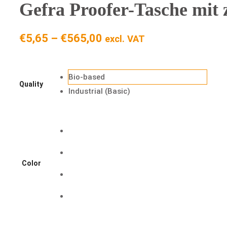
Gefra Proofer-Tasche mit z
Preisspanne:
€
5,65
–
€
565,00
excl. VAT
€5,65
bis
Bio-based
€565,00
Quality
Industrial (Basic)
Color