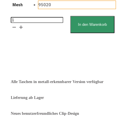
95020
Mesh
Gefra
In den Warenkorb
Proofer-
Tasche
mit
Erklärung zum Lebensmittelkontakt
zusätzlicher
Angebot anfordern
Tiefe
(im
Vergleich
Alle Taschen in metall-erkennbarer Version verfügbar
zu
SKU
Lieferung ab Lager
32)
Menge
Neues benutzerfreundliches Clip-Design