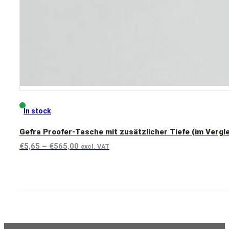
In stock
Gefra Proofer-Tasche mit zusätzlicher Tiefe (im Vergl
Preisspanne:
€
5,65
–
€
565,00
excl. VAT
€5,65
View product
bis
€565,00