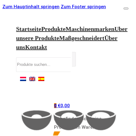
Zum Hauptinhalt springen
Zum Footer springen
Startseite
Produkte
Maschinenmarken
Uber
unsere Produkte
Maßgeschneidert
Über
uns
Kontakt
Suchen
€
0,00
0
Es befinden sich keine
Produkte im Warenkorb.