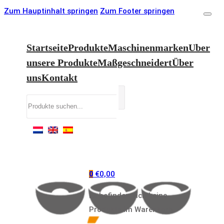
Zum Hauptinhalt springen
Zum Footer springen
Startseite
Produkte
Maschinenmarken
Uber
unsere Produkte
Maßgeschneidert
Über
uns
Kontakt
Suchen
€
0,00
0
Es befinden sich keine
Produkte im Warenkorb.