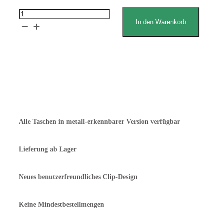
Belshaw
In den Warenkorb
Adamatic
Overhead-
Gärschranktasche
Erklärung zum Lebensmittelkontakt
Menge
Angebot anfordern
Alle Taschen in metall-erkennbarer Version verfügbar
Lieferung ab Lager
Neues benutzerfreundliches Clip-Design
Keine Mindestbestellmengen