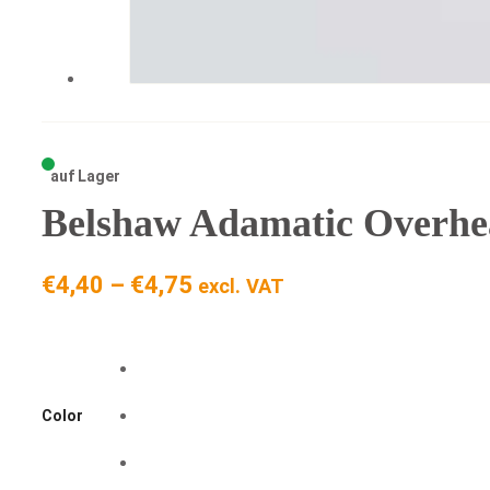
auf Lager
Belshaw Adamatic Overhe
Preisspanne:
€
4,40
–
€
4,75
excl. VAT
€4,40
bis
€4,75
Color