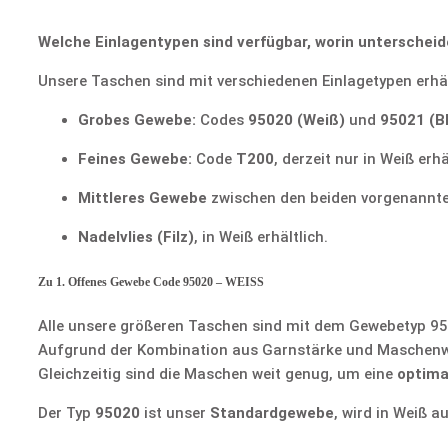
Welche Einlagentypen sind verfügbar, worin unterscheid
Unsere Taschen sind mit verschiedenen Einlagetypen erhäl
Grobes Gewebe:
Codes
95020 (Weiß)
und
95021 (B
Feines Gewebe:
Code
T200
, derzeit nur in Weiß erhä
Mittleres Gewebe
zwischen den beiden vorgenannt
Nadelvlies (Filz)
, in Weiß erhältlich.
Zu 1. Offenes Gewebe Code 95020 – WEISS
Alle unsere größeren Taschen sind mit dem Gewebetyp 95
Aufgrund der Kombination aus Garnstärke und Maschenweit
Gleichzeitig sind die Maschen weit genug, um eine
optima
Der Typ
95020
ist unser
Standardgewebe
, wird in Weiß 