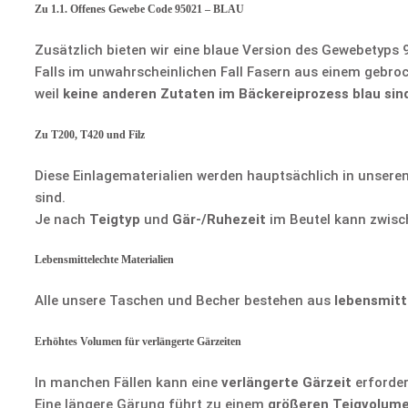
Zu 1.1. Offenes Gewebe Code 95021 – BLAU
Zusätzlich bieten wir eine blaue Version des Gewebetyps 
Falls im unwahrscheinlichen Fall Fasern aus einem gebro
weil
keine anderen Zutaten im Bäckereiprozess blau sin
Zu T200, T420 und Filz
Diese Einlagematerialien werden hauptsächlich in unseren
sind.
Je nach
Teigtyp
und
Gär-/Ruhezeit
im Beutel kann zwisc
Lebensmittelechte Materialien
Alle unsere Taschen und Becher bestehen aus
lebensmitt
Erhöhtes Volumen für verlängerte Gärzeiten
In manchen Fällen kann eine
verlängerte Gärzeit
erforder
Eine längere Gärung führt zu einem
größeren Teigvolum