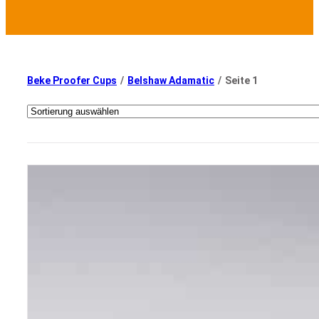
Beke Proofer Cups
/
Belshaw Adamatic
/
Seite 1