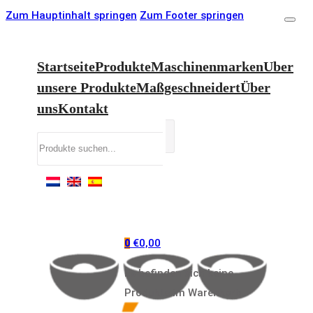
Zum Hauptinhalt springen
Zum Footer springen
Startseite
Produkte
Maschinenmarken
Uber
unsere Produkte
Maßgeschneidert
Über
uns
Kontakt
Suchen
€
0,00
0
Es befinden sich keine
Produkte im Warenkorb.