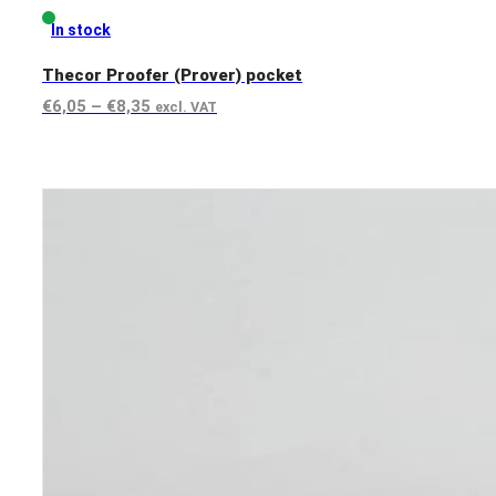
In stock
Thecor Proofer (Prover) pocket
Preisspanne:
€
6,05
–
€
8,35
excl. VAT
€6,05
View product
bis
€8,35