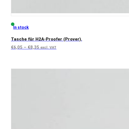
In stock
Tasche für H2A-Proofer (Prover).
Preisspanne:
€
6,05
–
€
8,35
excl. VAT
€6,05
View product
bis
€8,35