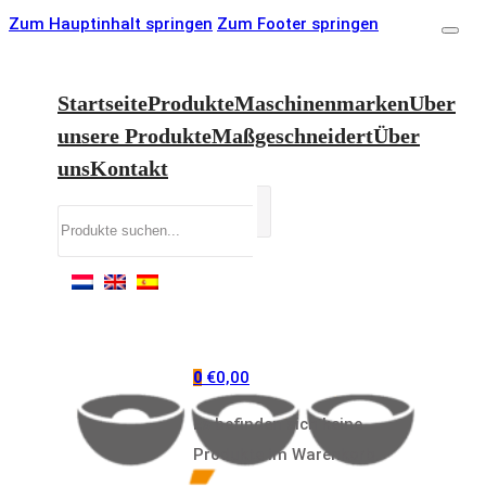
Zum Hauptinhalt springen
Zum Footer springen
Startseite
Produkte
Maschinenmarken
Uber
unsere Produkte
Maßgeschneidert
Über
uns
Kontakt
Suchen
€
0,00
0
Es befinden sich keine
Produkte im Warenkorb.