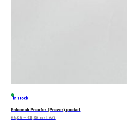
In stock
Enkomak Proofer (Prover) pocket
Preisspanne:
€
6,05
–
€
8,35
excl. VAT
€6,05