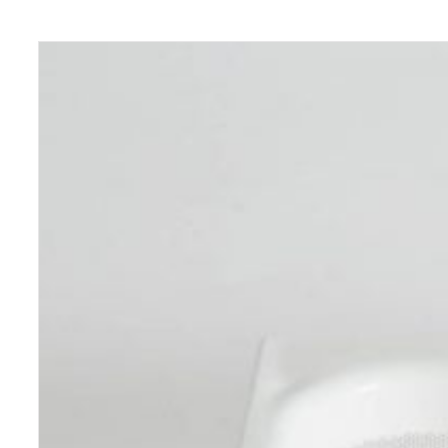
View product
bis
€8,35