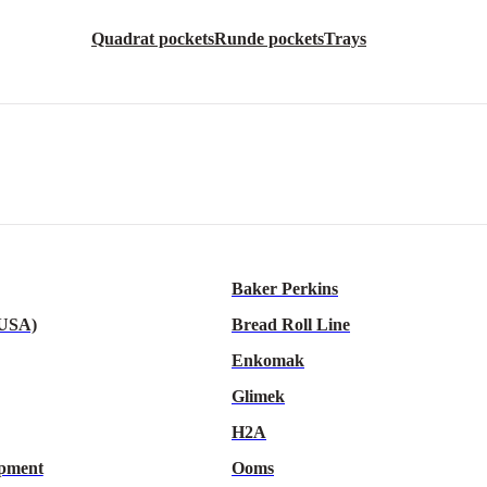
Quadrat pockets
Runde pockets
Trays
Baker Perkins
 USA)
Bread Roll Line
Enkomak
Glimek
H2A
pment
Ooms