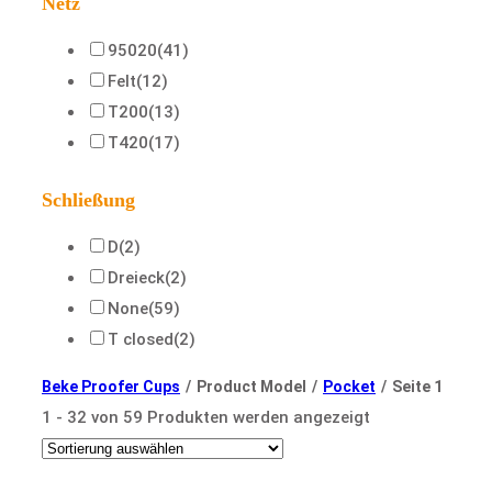
Netz
95020
(41)
Felt
(12)
T200
(13)
T420
(17)
Schließung
D
(2)
Dreieck
(2)
None
(59)
T closed
(2)
Beke Proofer Cups
/
Product Model
/
Pocket
/
Seite 1
1 - 32 von 59 Produkten werden angezeigt