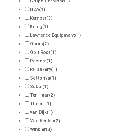
Grupo Corredor
(1)
H2A
(1)
Kemper
(3)
König
(1)
Lawrence Equipment
(1)
Ooms
(2)
Op t Root
(1)
Peeters
(1)
RF Bakery
(1)
Sottoriva
(1)
Subal
(1)
Ter Haar
(2)
Thecor
(1)
van Dijk
(1)
Van Keulen
(2)
Winkler
(3)