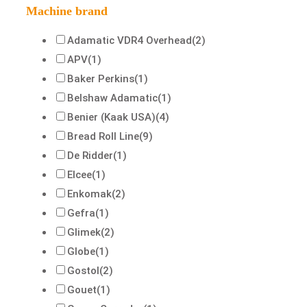
Machine brand
Adamatic VDR4 Overhead
(2)
APV
(1)
Baker Perkins
(1)
Belshaw Adamatic
(1)
Benier (Kaak USA)
(4)
Bread Roll Line
(9)
De Ridder
(1)
Elcee
(1)
Enkomak
(2)
Gefra
(1)
Glimek
(2)
Globe
(1)
Gostol
(2)
Gouet
(1)