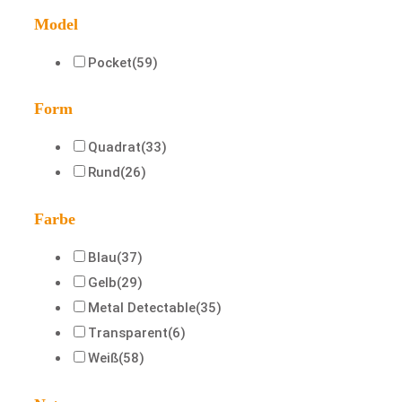
Model
Pocket
(59)
Form
Quadrat
(33)
Rund
(26)
Farbe
Blau
(37)
Gelb
(29)
Metal Detectable
(35)
Transparent
(6)
Weiß
(58)