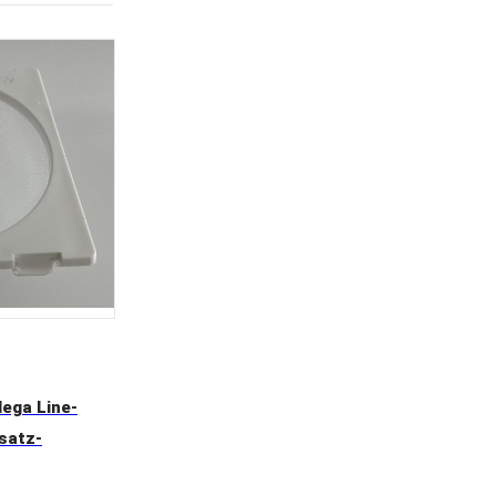
ega Line-
satz-