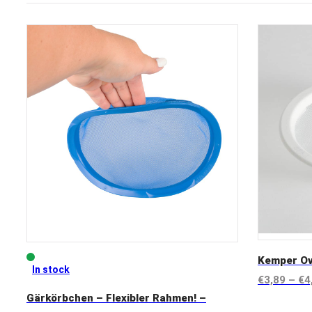
Kemper Ov
In stock
€
3,89
–
€
4
Gärkörbchen – Flexibler Rahmen! –
View prod