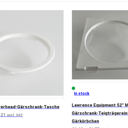
In stock
Lawrence Equipment 52″ M
erhead-Gärschrank-Tasche
Gärschrank-Teigträgerein
Preisspanne:
,21
excl. VAT
Gärkörbchen
€3,89
uct