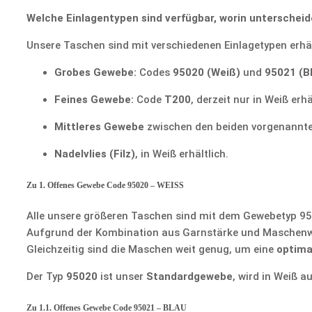
Welche Einlagentypen sind verfügbar, worin unterscheid
Unsere Taschen sind mit verschiedenen Einlagetypen erhäl
Grobes Gewebe:
Codes
95020 (Weiß)
und
95021 (B
Feines Gewebe:
Code
T200
, derzeit nur in Weiß erhä
Mittleres Gewebe
zwischen den beiden vorgenannt
Nadelvlies (Filz)
, in Weiß erhältlich.
Zu 1. Offenes Gewebe Code 95020 – WEISS
Alle unsere größeren Taschen sind mit dem Gewebetyp 95
Aufgrund der Kombination aus Garnstärke und Maschenweit
Gleichzeitig sind die Maschen weit genug, um eine
optima
Der Typ
95020
ist unser
Standardgewebe
, wird in Weiß 
Zu 1.1. Offenes Gewebe Code 95021 – BLAU