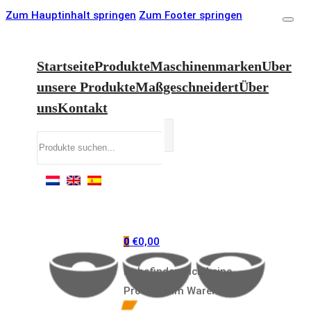
Zum Hauptinhalt springen
Zum Footer springen
Startseite
Produkte
Maschinenmarken
Uber
unsere Produkte
Maßgeschneidert
Über
uns
Kontakt
Suchen
€
0,00
0
Es befinden sich keine
Produkte im Warenkorb.