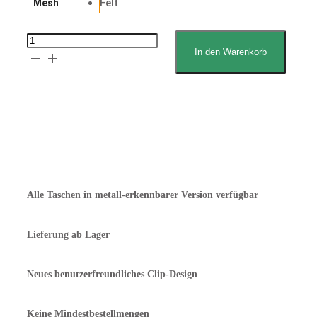
Felt
Mesh
Winkler
In den Warenkorb
Proofer
Pocket
-
Erklärung zum Lebensmittelkontakt
for
Angebot anfordern
Tray
hole
diam.
Alle Taschen in metall-erkennbarer Version verfügbar
210
mm
Lieferung ab Lager
Menge
Neues benutzerfreundliches Clip-Design
Keine Mindestbestellmengen