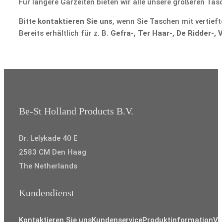
Für längere Gärzeiten bieten wir alle unsere größeren Ta
Bitte
kontaktieren Sie uns
, wenn Sie Taschen mit vertie
Bereits erhältlich für z. B.
Gefra-, Ter Haar-, De Ridder-
Be-St Holland Products B.V.
Dr. Lelykade 40 E
2583 CM Den Haag
The Netherlands
Kundendienst
Kontaktieren Sie uns
Kundenservice
Produktinformation
Ve