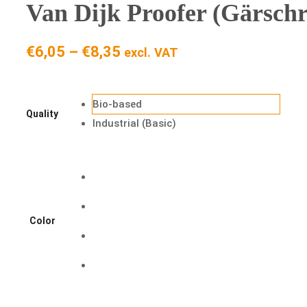
Van Dijk Proofer (Gärsch
Preisspanne:
€
6,05
–
€
8,35
excl. VAT
€6,05
bis
Bio-based
€8,35
Quality
Industrial (Basic)
Color