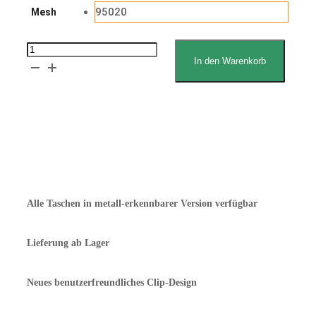
95020
Mesh
Van
In den Warenkorb
Dijk
Proofer
(Gärschrank)
Erklärung zum Lebensmittelkontakt
Tasche
Angebot anfordern
Menge
Alle Taschen in metall-erkennbarer Version verfügbar
Lieferung ab Lager
Neues benutzerfreundliches Clip-Design