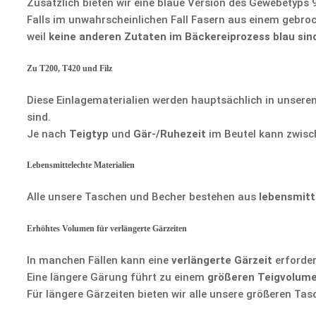
Zusätzlich bieten wir eine blaue Version des Gewebetyps 
Falls im unwahrscheinlichen Fall Fasern aus einem gebro
weil
keine anderen Zutaten im Bäckereiprozess blau sin
Zu T200, T420 und Filz
Diese Einlagematerialien werden hauptsächlich in unseren
sind.
Je nach
Teigtyp
und
Gär-/Ruhezeit
im Beutel kann zwisc
Lebensmittelechte Materialien
Alle unsere Taschen und Becher bestehen aus
lebensmitt
Erhöhtes Volumen für verlängerte Gärzeiten
In manchen Fällen kann eine
verlängerte Gärzeit
erforder
Eine längere Gärung führt zu einem
größeren Teigvolum
Für längere Gärzeiten bieten wir alle unsere größeren Ta