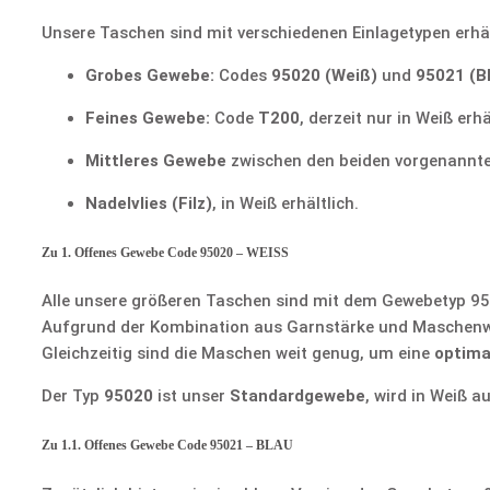
Unsere Taschen sind mit verschiedenen Einlagetypen erhäl
Grobes Gewebe:
Codes
95020 (Weiß)
und
95021 (B
Feines Gewebe:
Code
T200
, derzeit nur in Weiß erhä
Mittleres Gewebe
zwischen den beiden vorgenannt
Nadelvlies (Filz)
, in Weiß erhältlich.
Zu 1. Offenes Gewebe Code 95020 – WEISS
Alle unsere größeren Taschen sind mit dem Gewebetyp 95
Aufgrund der Kombination aus Garnstärke und Maschenweit
Gleichzeitig sind die Maschen weit genug, um eine
optima
Der Typ
95020
ist unser
Standardgewebe
, wird in Weiß 
Zu 1.1. Offenes Gewebe Code 95021 – BLAU