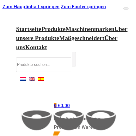
Zum Hauptinhalt springen
Zum Footer springen
Startseite
Produkte
Maschinenmarken
Uber
unsere Produkte
Maßgeschneidert
Über
uns
Kontakt
Suchen
€
0,00
0
Es befinden sich keine
Produkte im Warenkorb.