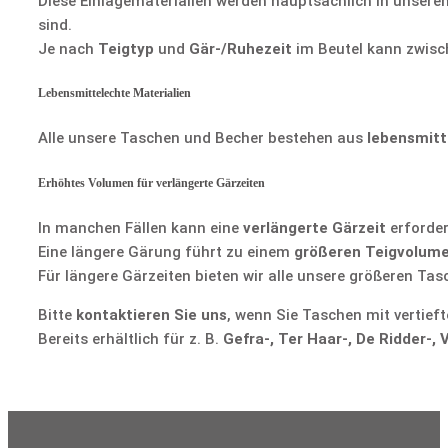
Diese Einlagematerialien werden hauptsächlich in unseren
sind.
Je nach
Teigtyp
und
Gär-/Ruhezeit
im Beutel kann zwisc
Lebensmittelechte Materialien
Alle unsere Taschen und Becher bestehen aus
lebensmitt
Erhöhtes Volumen für verlängerte Gärzeiten
In manchen Fällen kann eine
verlängerte Gärzeit
erforder
Eine längere Gärung führt zu einem
größeren Teigvolum
Für längere Gärzeiten bieten wir alle unsere größeren Ta
Bitte
kontaktieren Sie uns
, wenn Sie Taschen mit vertie
Bereits erhältlich für z. B.
Gefra-, Ter Haar-, De Ridder-