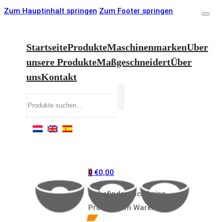
Zum Hauptinhalt springen
Zum Footer springen
Startseite
Produkte
Maschinenmarken
Uber
unsere Produkte
Maßgeschneidert
Über
uns
Kontakt
Suchen
€
0,00
0
Es befinden sich keine
Produkte im Warenkorb.