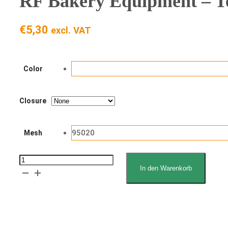
RF Bakery Equipment – T
€
5,30
excl. VAT
Color
Closure
95020
Mesh
RF
In den Warenkorb
Bakery
Equipment
-
Erklärung zum Lebensmittelkontakt
Teigmulde/Gärkörbchen/Tascheneinsatz
Angebot anfordern