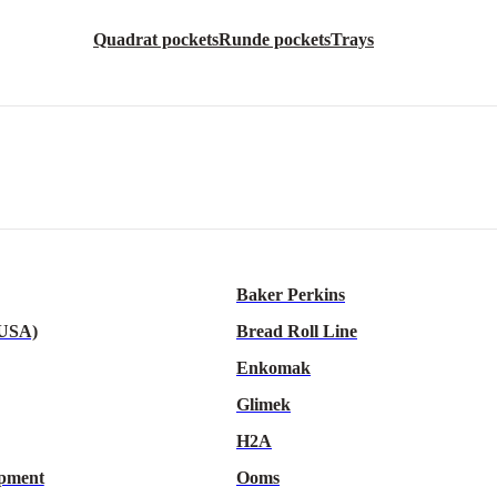
Quadrat pockets
Runde pockets
Trays
Baker Perkins
 USA)
Bread Roll Line
Enkomak
Glimek
H2A
pment
Ooms