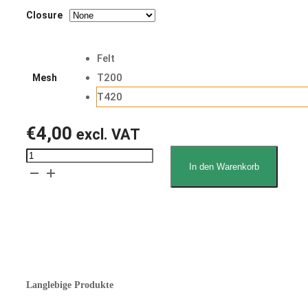
Closure
Felt
T200
Mesh
T420
€
4,00
excl. VAT
Kemper
In den Warenkorb
Overhead-
Gärschrank-
Tasche
Erklärung zum Lebensmittelkontakt
Angebot anfordern
Menge
Langlebige Produkte