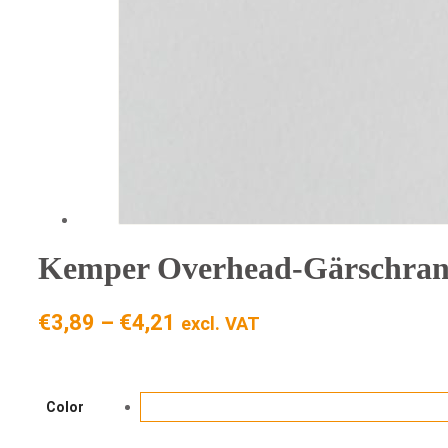
Kemper Overhead-Gärschran
Preisspanne:
€
3,89
–
€
4,21
excl. VAT
€3,89
bis
€4,21
Color