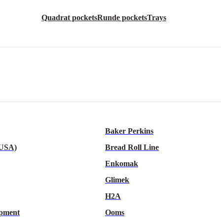
Quadrat pockets
Runde pockets
Trays
Baker Perkins
 USA)
Bread Roll Line
Enkomak
Glimek
H2A
pment
Ooms