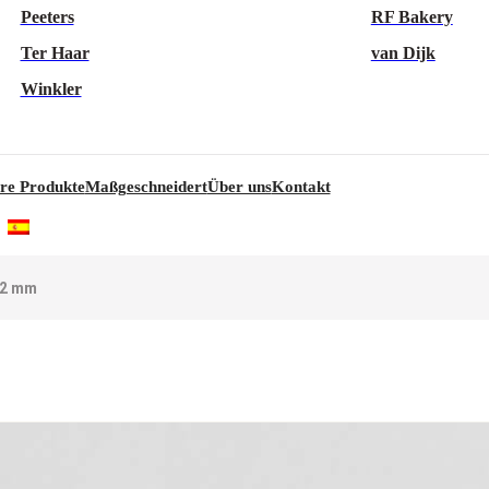
Peeters
RF Bakery
Ter Haar
van Dijk
Winkler
re Produkte
Maßgeschneidert
Über uns
Kontakt
82 mm