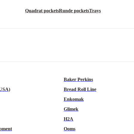
Quadrat pockets
Runde pockets
Trays
Baker Perkins
 USA)
Bread Roll Line
Enkomak
Glimek
H2A
pment
Ooms