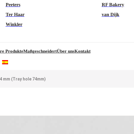
Peeters
RF Bakery
Ter Haar
van Dijk
Winkler
re Produkte
Maßgeschneidert
Über uns
Kontakt
74 mm (Tray hole 74mm)