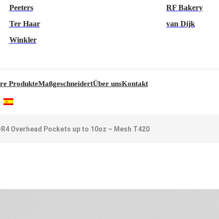
Peeters
RF Bakery
Ter Haar
van Dijk
Winkler
re Produkte
Maßgeschneidert
Über uns
Kontakt
R4 Overhead Pockets up to 10oz – Mesh T420