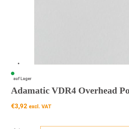
auf Lager
Adamatic VDR4 Overhead Poc
€
3,92
excl. VAT