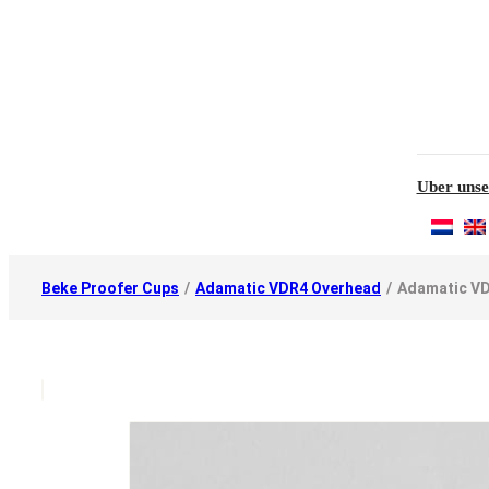
Uber unse
Beke Proofer Cups
/
Adamatic VDR4 Overhead
/
Adamatic VD