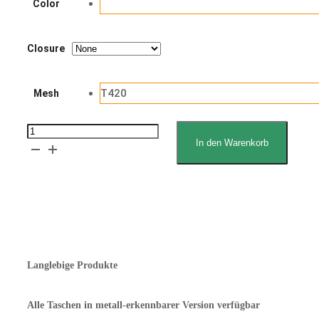
Color
Closure
T420
Mesh
Adamatic
In den Warenkorb
VDR4
Overhead
Pockets
Erklärung zum Lebensmittelkontakt
Angebot anfordern
up
to
10oz
Langlebige Produkte
-
Mesh
Alle Taschen in metall-erkennbarer Version verfügbar
T420