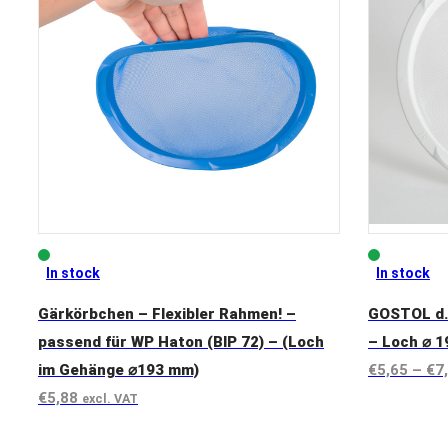
In stock
In stock
Gärkörbchen – Flexibler Rahmen! –
GOSTOL d.
passend für WP Haton (BIP 72) – (Loch
– Loch ⌀ 
im Gehänge ⌀193 mm)
€
5,65
–
€
7
€
5,88
excl. VAT
View prod
View product