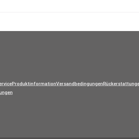
€7,85
rvice
Produktinformation
Versandbedingungen
Rückerstattung
gungen