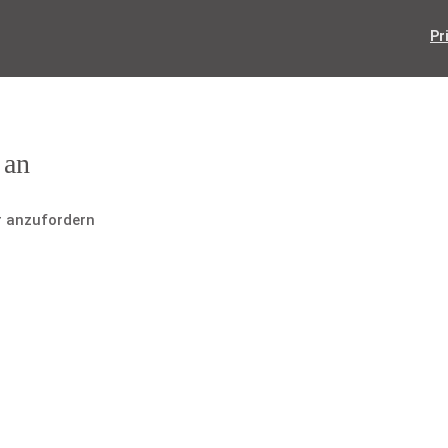
Pr
 an
r anzufordern