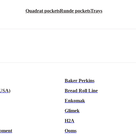
Quadrat pockets
Runde pockets
Trays
Baker Perkins
 USA)
Bread Roll Line
Enkomak
Glimek
H2A
pment
Ooms