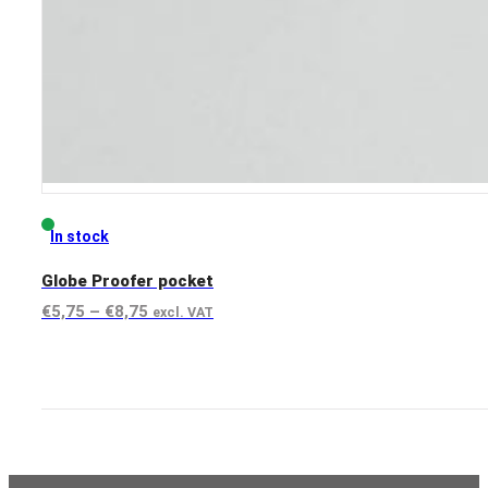
In stock
Globe Proofer pocket
Preisspanne:
€
5,75
–
€
8,75
excl. VAT
€5,75
View product
bis
€8,75