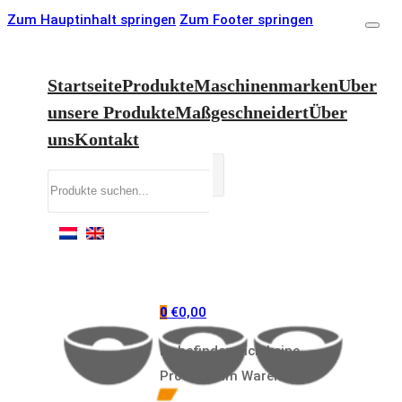
Zum Hauptinhalt springen
Zum Footer springen
Startseite
Produkte
Maschinenmarken
Uber
unsere Produkte
Maßgeschneidert
Über
uns
Kontakt
Suchen
€
0,00
0
Es befinden sich keine
Produkte im Warenkorb.